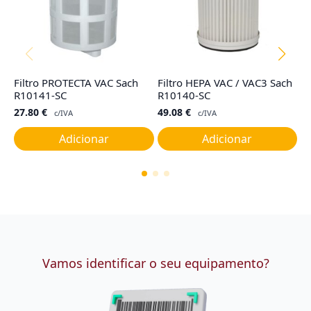
Filtro PROTECTA VAC Sach
Filtro HEPA VAC / VAC3 Sach
Sa
R10141-SC
R10140-SC
N
27.80
€
49.08
€
3
c/IVA
c/IVA
Adicionar
Adicionar
Vamos identificar o seu equipamento?