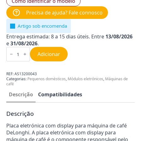
Como identificar o modelo
Precisa de ajuda? Fale connosco
Artigo sob encomenda
Entrega estimada: 8 a 15 dias úteis. Entre
13/08/2026
e
31/08/2026
.
Quantidade
de
Adicionar
Módulo
de
Display
para
REF:
AS13200043
Máquina
Categorias:
Pequenos domésticos
,
Módulos eletrónicos
,
Máquinas de
de
café
Café
Delonghi
Descrição
Compatibilidades
AS13200043
Descrição
Placa eletrónica com display para máquina de café
DeLonghi. A placa eletrónica com display para
máquina de café é o componente responsável pelo