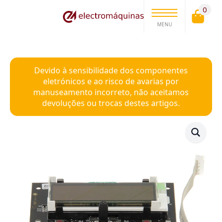
0
MENU
Devido à sensibilidade dos componentes
eletrónicos e ao risco de avarias por
manuseamento incorreto, não aceitamos
devoluções ou trocas destes artigos.