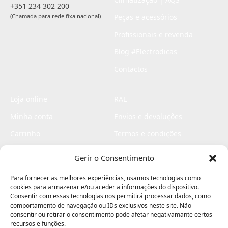
+351 234 302 200
(Chamada para rede fixa nacional)
Peças e acessórios
Profissionais e revenda
Blog #Electrodicas
Contactos
Loja online
RAL
Minha conta
Envios e devoluções
Carrinho
Termos e condições
Checkout
Politica de privacidade
Gerir o Consentimento
Profissionais
Livro de reclamações
Para fornecer as melhores experiências, usamos tecnologias como
Livro de elogios
cookies para armazenar e/ou aceder a informações do dispositivo.
Consentir com essas tecnologias nos permitirá processar dados, como
comportamento de navegação ou IDs exclusivos neste site. Não
consentir ou retirar o consentimento pode afetar negativamante certos
recursos e funções.