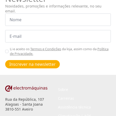
Novidades, promoções e informações relevante, no seu
email.
Nome
*
Email
*
Aceitar
Li e aceito os
Termos e Condições
da loja, assim como da
Política
de Privacidade.
Poiticas
de
Inscrever na newsletter
privacidade
*
Sobre
Carreiras
Rua da República, 107
Alagoas - Santa Joana
Assistência técnica
3810-551 Aveiro
Climatização | AQS