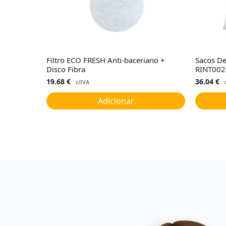
Filtro ECO FRESH Anti-baceriano +
Sacos De
Disco Fibra
RINT002
19.68
€
36.04
€
c/IVA
Adicionar