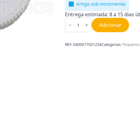
Artigo sob encomenda
Entrega estimada: 8 a 15 dias út
Quantidade
de
Adicionar
Carreto
para
Máquina
de
REF:
0400077031234
Categorias:
Pequenos
Café
SAECO
Branco
0400077031234