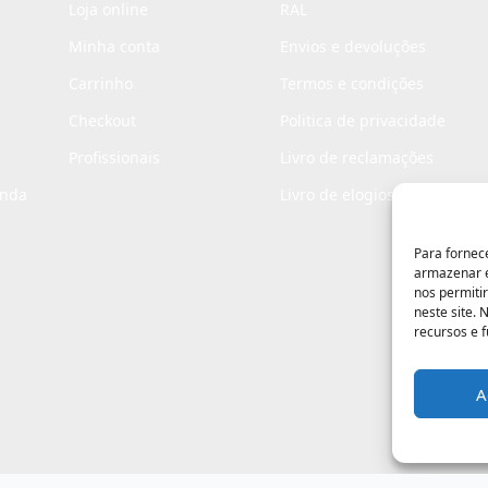
Loja online
RAL
Minha conta
Envios e devoluções
Carrinho
Termos e condições
Checkout
Politica de privacidade
Profissionais
Livro de reclamações
enda
Livro de elogios
Para fornec
armazenar e
nos permiti
neste site.
recursos e 
A