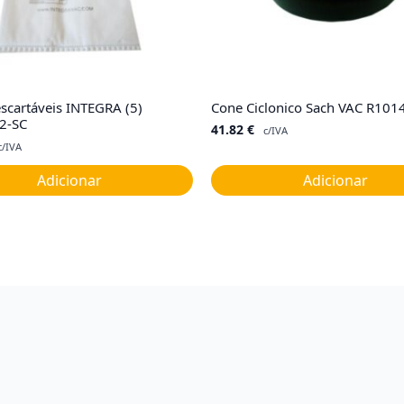
scartáveis INTEGRA (5)
Cone Ciclonico Sach VAC R101
2-SC
41.82
€
c/IVA
c/IVA
Adicionar
Adicionar