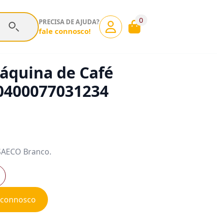
0
PRECISA DE AJUDA?
fale connosco!
áquina de Café
0400077031234
SAECO Branco.
e connosco