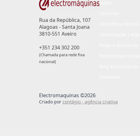
Sobre
Carreiras
Rua da República, 107
Assistência técnica
Alagoas - Santa Joana
3810-551 Aveiro
Climatização | AQS
Peças e acessórios
+351 234 302 200
(Chamada para rede fixa
Profissionais e rev
nacional)
Blog #Electrodicas
Contactos
Electromaquinas ©2026
Criado por
contágio - agência criativa
Passo