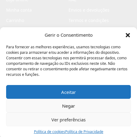
Minha conta
Envios e devoluções
Carrinho
Termos e condições
Checkout
Politica de privacidade
Gerir o Consentimento
Profissionais
Livro de reclamações
Para fornecer as melhores experiências, usamos tecnologias como
Livro de elogios
cookies para armazenar e/ou aceder a informações do dispositivo.
Consentir com essas tecnologias nos permitirá processar dados, como
comportamento de navegação ou IDs exclusivos neste site. Não
consentir ou retirar o consentimento pode afetar negativamante certos
recursos e funções.
Aceitar
Electromaquinas ©2026
Criado por
contágio - agência criativa
Negar
Ver preferências
Procurar
Política de cookies
Assistência
Política de Privacidade
Ajuda
Minha Conta