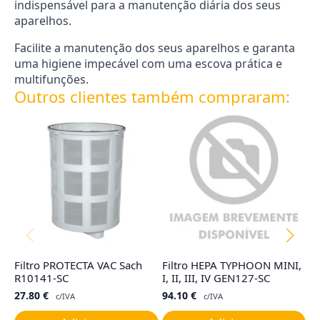
indispensável para a manutenção diária dos seus
aparelhos.
Facilite a manutenção dos seus aparelhos e garanta
uma higiene impecável com uma escova prática e
multifunções.
Outros clientes também compraram:
Filtro PROTECTA VAC Sach
Filtro HEPA TYPHOON MINI,
C
R10141-SC
I, II, III, IV GEN127-SC
E
27.80
€
94.10
€
4
c/IVA
c/IVA