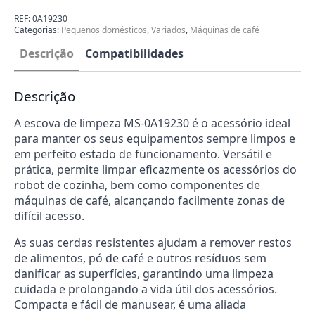
Máquina
de
REF:
0A19230
Café
Categorias:
Pequenos domésticos
,
Variados
,
Máquinas de café
MS-
0A19230
Descrição
Compatibilidades
Descrição
A escova de limpeza MS-0A19230 é o acessório ideal
para manter os seus equipamentos sempre limpos e
em perfeito estado de funcionamento. Versátil e
prática, permite limpar eficazmente os acessórios do
robot de cozinha, bem como componentes de
máquinas de café, alcançando facilmente zonas de
difícil acesso.
As suas cerdas resistentes ajudam a remover restos
de alimentos, pó de café e outros resíduos sem
danificar as superfícies, garantindo uma limpeza
cuidada e prolongando a vida útil dos acessórios.
Compacta e fácil de manusear, é uma aliada