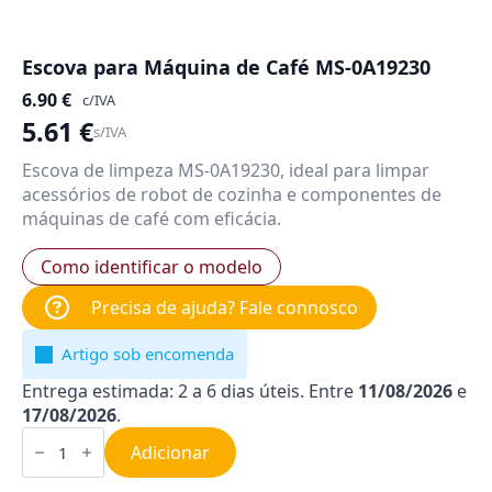
Escova para Máquina de Café MS-0A19230
6.90
€
c/IVA
5.61
€
s/IVA
Escova de limpeza MS-0A19230, ideal para limpar
acessórios de robot de cozinha e componentes de
máquinas de café com eficácia.
Como identificar o modelo
Precisa de ajuda? Fale connosco
Artigo sob encomenda
Entrega estimada: 2 a 6 dias úteis. Entre
11/08/2026
e
17/08/2026
.
Quantidade
de
Adicionar
Escova
para