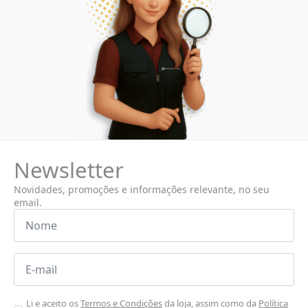
Newsletter
Novidades, promoções e informações relevante, no seu
email.
Nome
*
Email
*
Aceitar
Li e aceito os
Termos e Condições
da loja, assim como da
Política