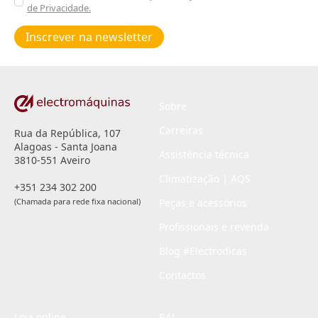
de Privacidade.
Poiticas
de
Inscrever na newsletter
privacidade
*
Sobre
Carreiras
Rua da República, 107
Alagoas - Santa Joana
Assistência técnica
3810-551 Aveiro
Climatização | AQS
+351 234 302 200
(Chamada para rede fixa nacional)
Peças e acessórios
Profissionais e revenda
Blog #Electrodicas
Contactos
Loja online
RAL