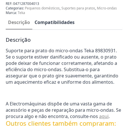
do
REF:
0471287004013
micro-
Categorias:
Pequenos domésticos
,
Suportes para pratos
,
Micro-ondas
ondas
Marca:
Teka
Teka
89830931
Descrição
Compatibilidades
Descrição
Suporte para prato do micro-ondas Teka 89830931.
Se o suporte estiver danificado ou ausente, o prato
pode deixar de funcionar corretamente, afetando a
eficiência do micro-ondas. Substitua-o para
assegurar que o prato gire suavemente, garantindo
um aquecimento eficaz e uniforme dos alimentos.
A Electromáquinas dispõe de uma vasta gama de
acessório e peças de reparação para micro-ondas. Se
procura algo e não encontra, consulte-nos
aqui
.
Outros clientes também compraram: