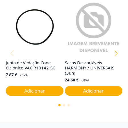
Junta de Vedação Cone
Sacos Descartáveis
Fi
Ciclonico VAC R10142-SC
HARMONY / UNIVERSAIS
T
(3un)
7.87
€
1
c/IVA
24.60
€
c/IVA
Adicionar
Adicionar