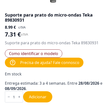
Suporte para prato do micro-ondas Teka
89830931
8.99
€
c/IVA
7.31
€
s/IVA
Suporte para prato do micro-ondas Teka 89830931
Como identificar o modelo
Precisa de ajuda? Fale connosco
Em stock
Entrega estimada: 3 a 4 semanas. Entre
28/08/2026
e
08/09/2026
.
Quantidade
de
Adicionar
Suporte
para
prato