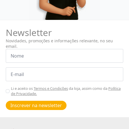
Newsletter
Novidades, promoções e informações relevante, no seu
email.
Nome
*
Email
*
Aceitar
Li e aceito os
Termos e Condições
da loja, assim como da
Política
de Privacidade.
Poiticas
de
Inscrever na newsletter
privacidade
*