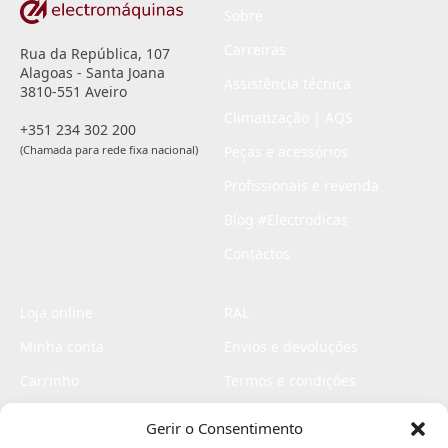
Sobre
Carreiras
Rua da República, 107
Alagoas - Santa Joana
Assistência técnica
3810-551 Aveiro
Climatização | AQS
+351 234 302 200
(Chamada para rede fixa nacional)
Peças e acessórios
Profissionais e revenda
Blog #Electrodicas
Contactos
Loja online
RAL
Minha conta
Envios e devoluções
Carrinho
Termos e condições
Checkout
Politica de privacidade
Gerir o Consentimento