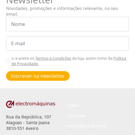
Novidades, promoções e informações relevante, no seu
email.
Nome
*
Email
*
Aceitar
Li e aceito os
Termos e Condições
da loja, assim como da
Política
de Privacidade.
Poiticas
de
Inscrever na newsletter
privacidade
*
Sobre
Carreiras
Rua da República, 107
Alagoas - Santa Joana
Assistência técnica
3810-551 Aveiro