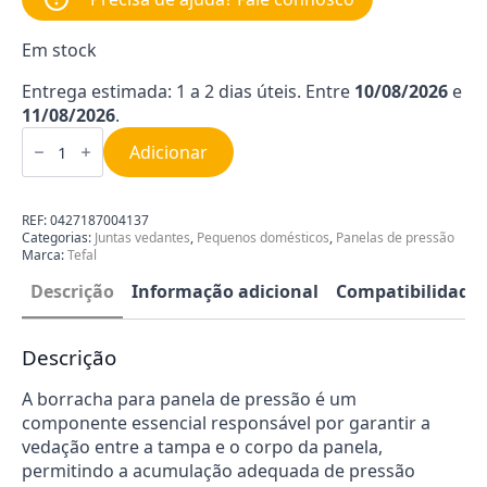
Em stock
Entrega estimada: 1 a 2 dias úteis. Entre
10/08/2026
e
11/08/2026
.
Quantidade
de
Adicionar
Junta
para
Panela
de
REF:
0427187004137
Pressão
Categorias:
Juntas vedantes
,
Pequenos domésticos
,
Panelas de pressão
Tefal
Marca:
Tefal
790141
Descrição
Informação adicional
Compatibilidade
Descrição
A borracha para panela de pressão é um
componente essencial responsável por garantir a
vedação entre a tampa e o corpo da panela,
permitindo a acumulação adequada de pressão