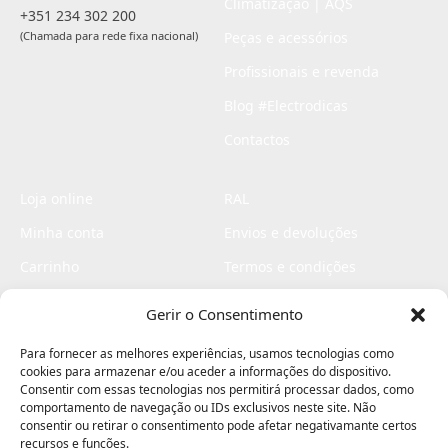
Climatização | AQS
+351 234 302 200
(Chamada para rede fixa nacional)
Peças e acessórios
Profissionais e revenda
Blog #Electrodicas
Contactos
Loja online
RAL
Minha conta
Envios e devoluções
Carrinho
Termos e condições
Checkout
Politica de privacidade
Gerir o Consentimento
Profissionais
Livro de reclamações
Para fornecer as melhores experiências, usamos tecnologias como
Livro de elogios
cookies para armazenar e/ou aceder a informações do dispositivo.
Consentir com essas tecnologias nos permitirá processar dados, como
comportamento de navegação ou IDs exclusivos neste site. Não
consentir ou retirar o consentimento pode afetar negativamante certos
recursos e funções.