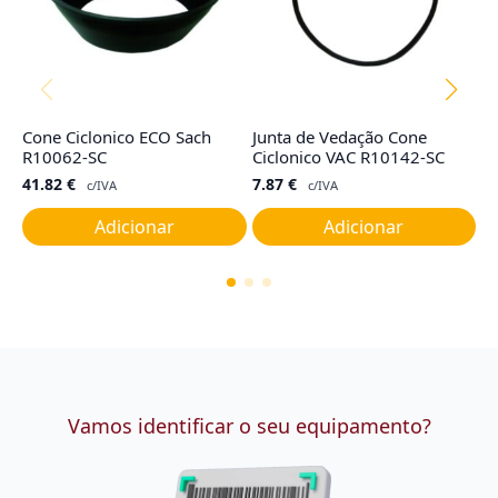
Cone Ciclonico ECO Sach
Junta de Vedação Cone
Sa
R10062-SC
Ciclonico VAC R10142-SC
R
41.82
€
7.87
€
2
c/IVA
c/IVA
Adicionar
Adicionar
Vamos identificar o seu equipamento?