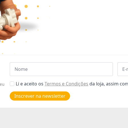
Nome
Emai
*
*
Aceitar
Li e aceito os
Termos e Condições
da loja, assim c
seu
Poiticas
de
Inscrever na newsletter
privacidade
*