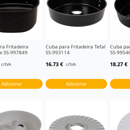
a Fritadeira
Cuba para Fritadeira Tefal
Cuba par
x SS-997849
SS-993114
SS-9954
16.73
€
18.27
€
c/IVA
c/IVA
Adicionar
Adicionar