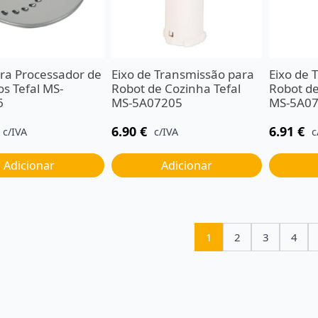
ara Processador de
Eixo de Transmissão para
Eixo de 
s Tefal MS-
Robot de Cozinha Tefal
Robot de
6
MS-5A07205
MS-5A0
6.90
€
6.91
€
c/IVA
c/IVA
c
Adicionar
Adicionar
1
2
3
4