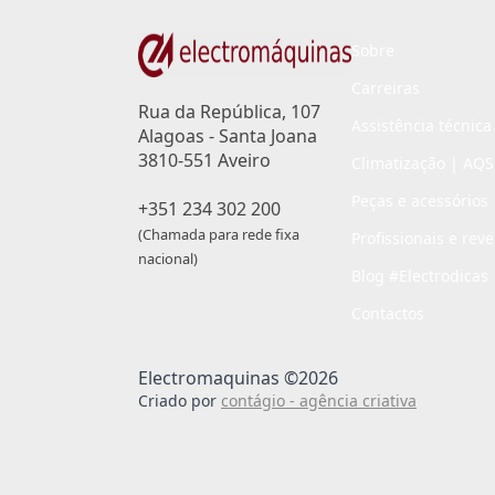
Sobre
Carreiras
Rua da República, 107
Assistência técnica
Alagoas - Santa Joana
3810-551 Aveiro
Climatização | AQS
Peças e acessórios
+351 234 302 200
(Chamada para rede fixa
Profissionais e rev
nacional)
Blog #Electrodicas
Contactos
Electromaquinas ©2026
Criado por
contágio - agência criativa