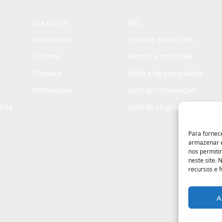
Loja online
RAL
Minha conta
Envios e devoluções
Carrinho
Termos e condições
Checkout
Politica de privacidade
Profissionais
Livro de reclamações
enda
Livro de elogios
Para fornec
armazenar e
nos permiti
neste site.
recursos e 
A