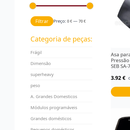
Preço mínimo
Preço máximo
Filtrar
Preço:
—
0 €
70 €
Categoria de peças:
Frágil
Asa par
Pressão 
Dimensão
SEB SA-
superheavy
3.92
€
peso
A. Grandes Domesticos
Módulos programáveis
Grandes domésticos
Pequenos domésticos