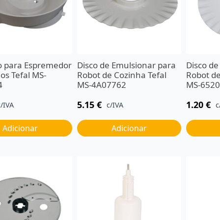
o para Espremedor
Disco de Emulsionar para
Disco de
nos Tefal MS-
Robot de Cozinha Tefal
Robot de
4
MS-4A07762
MS-652
5.15
€
1.20
€
c/IVA
c/IVA
c
Adicionar
Adicionar