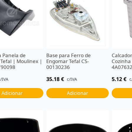
a Panela de
Base para Ferro de
Calcador
Tefal | Moulinex |
Engomar Tefal CS-
Cozinha
790098
00130236
4A0763
35.18
€
5.12
€
c/IVA
c/IVA
c
Adicionar
Adicionar