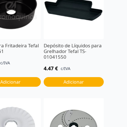
a Fritadeira Tefal
Depósito de Líquidos para
61
Grelhador Tefal TS-
01041550
c/IVA
4.47
€
c/IVA
Adicionar
Adicionar