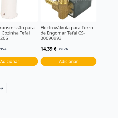
Transmissão para
Electroválvula para Ferro
 Cozinha Tefal
de Engomar Tefal CS-
7205
00090993
14.39
€
/IVA
c/IVA
Adicionar
Adicionar
→