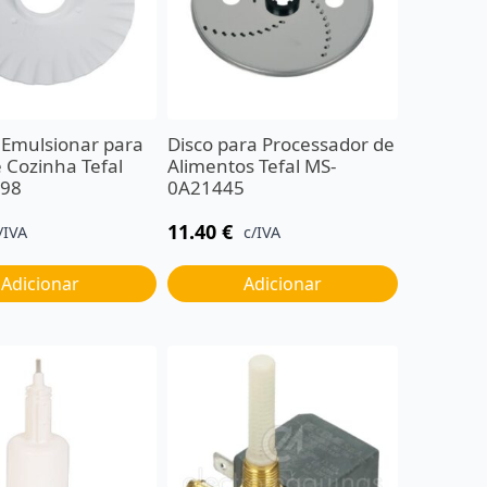
 Emulsionar para
Disco para Processador de
 Cozinha Tefal
Alimentos Tefal MS-
098
0A21445
11.40
€
/IVA
c/IVA
Adicionar
Adicionar