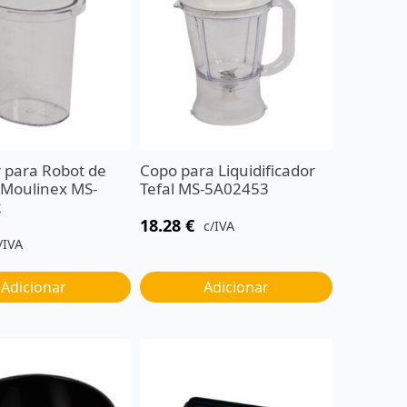
 para Robot de
Copo para Liquidificador
 Moulinex MS-
Tefal MS-5A02453
2
18.28
€
c/IVA
/IVA
Adicionar
Adicionar