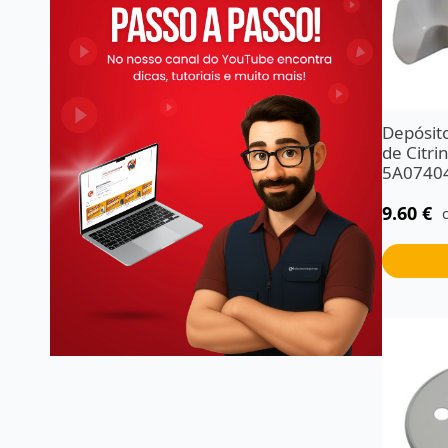
Depósit
de Citri
5A0740
9.60
€