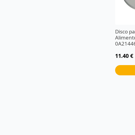
Disco p
Alimento
0A2144
11.40
€