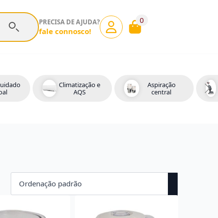
0
PRECISA DE AJUDA?
fale connosco!
cuidado
Climatização e
Aspiração
oal
AQS
central