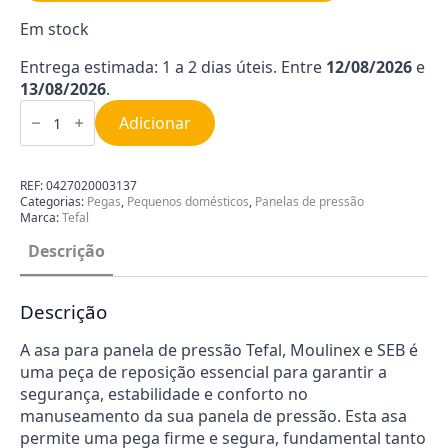
Em stock
Entrega estimada: 1 a 2 dias úteis. Entre
12/08/2026
e
13/08/2026
.
Quantidade
de
Adicionar
Asa
para
Panela
de
REF:
0427020003137
Pressão
Categorias:
Pegas
,
Pequenos domésticos
,
Panelas de pressão
Tefal
Marca:
Tefal
|
Moulinex
Descrição
|
SEB
SA-
790098
Descrição
A asa para panela de pressão Tefal, Moulinex e SEB é
uma peça de reposição essencial para garantir a
segurança, estabilidade e conforto no
manuseamento da sua panela de pressão. Esta asa
permite uma pega firme e segura, fundamental tanto