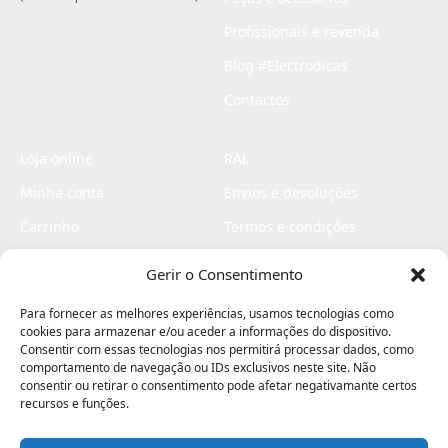
Profissionais e revenda
Blog #Electrodicas
Contactos
Loja online
RAL
Minha conta
Envios e devoluções
Carrinho
Termos e condições
Checkout
Politica de privacidade
Gerir o Consentimento
Profissionais
Livro de reclamações
Para fornecer as melhores experiências, usamos tecnologias como
Livro de elogios
cookies para armazenar e/ou aceder a informações do dispositivo.
Consentir com essas tecnologias nos permitirá processar dados, como
comportamento de navegação ou IDs exclusivos neste site. Não
consentir ou retirar o consentimento pode afetar negativamante certos
recursos e funções.