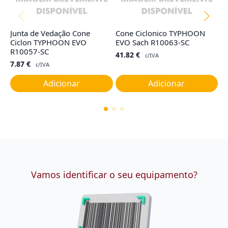
Junta de Vedação Cone
Cone Ciclonico TYPHOON
Fi
Ciclon TYPHOON EVO
EVO Sach R10063-SC
T
R10057-SC
41.82
€
1
c/IVA
7.87
€
c/IVA
Adicionar
Adicionar
Vamos identificar o seu equipamento?