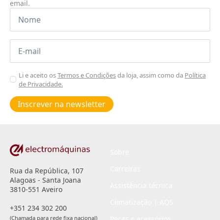
email.
Nome
*
Email
*
Aceitar
Li e aceito os
Termos e Condições
da loja, assim como da
Política
de Privacidade.
Poiticas
de
Inscrever na newsletter
privacidade
*
Sobre
Carreiras
Rua da República, 107
Alagoas - Santa Joana
Assistência técnica
3810-551 Aveiro
Climatização | AQS
+351 234 302 200
(Chamada para rede fixa nacional)
Peças e acessórios