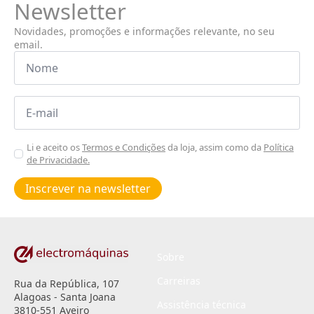
Newsletter
Novidades, promoções e informações relevante, no seu
email.
Nome
*
Email
*
Aceitar
Li e aceito os
Termos e Condições
da loja, assim como da
Política
de Privacidade.
Poiticas
de
Inscrever na newsletter
privacidade
*
Sobre
Carreiras
Rua da República, 107
Alagoas - Santa Joana
Assistência técnica
3810-551 Aveiro