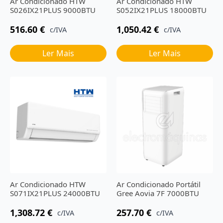
Ar Condicionado HTW
Ar Condicionado HTW
S026IX21PLUS 9000BTU
S052IX21PLUS 18000BTU
516.60
€
1,050.42
€
c/IVA
c/IVA
Ler Mais
Ler Mais
Ar Condicionado HTW
Ar Condicionado Portátil
S071IX21PLUS 24000BTU
Gree Aovia 7F 7000BTU
1,308.72
€
257.70
€
c/IVA
c/IVA