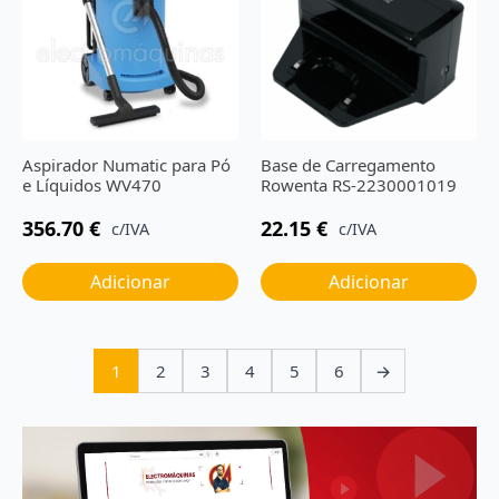
Aspirador Numatic para Pó
Base de Carregamento
e Líquidos WV470
Rowenta RS-2230001019
356.70
€
22.15
€
c/IVA
c/IVA
Adicionar
Adicionar
1
2
3
4
5
6
→