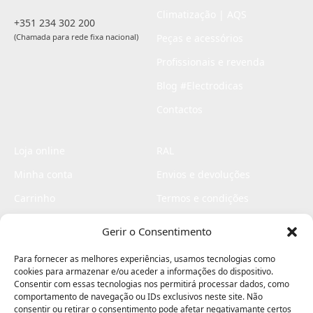
Climatização | AQS
+351 234 302 200
(Chamada para rede fixa nacional)
Peças e acessórios
Profissionais e revenda
Blog #Electrodicas
Contactos
Loja online
RAL
Minha conta
Envios e devoluções
Carrinho
Termos e condições
Checkout
Politica de privacidade
Gerir o Consentimento
Profissionais
Livro de reclamações
Para fornecer as melhores experiências, usamos tecnologias como
Livro de elogios
cookies para armazenar e/ou aceder a informações do dispositivo.
Consentir com essas tecnologias nos permitirá processar dados, como
comportamento de navegação ou IDs exclusivos neste site. Não
consentir ou retirar o consentimento pode afetar negativamante certos