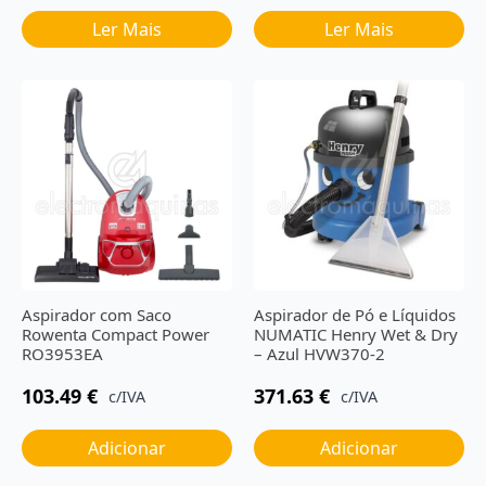
Ler Mais
Ler Mais
Aspirador com Saco
Aspirador de Pó e Líquidos
Rowenta Compact Power
NUMATIC Henry Wet & Dry
RO3953EA
– Azul HVW370-2
103.49
€
371.63
€
c/IVA
c/IVA
Adicionar
Adicionar