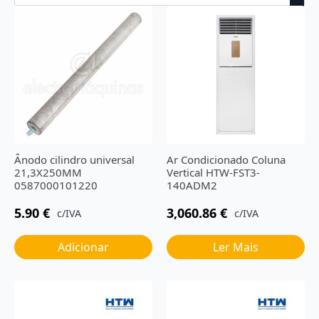
Ânodo cilindro universal
Ar Condicionado Coluna
21,3X250MM
Vertical HTW-FST3-
0587000101220
140ADM2
5.90
€
3,060.86
€
c/IVA
c/IVA
Adicionar
Ler Mais