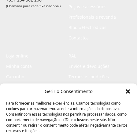
(Chamada para rede fixa nacional)
Peças e acessórios
Profissionais e revenda
Blog #Electrodicas
Contactos
Loja online
RAL
Minha conta
Envios e devoluções
Carrinho
Termos e condições
Checkout
Politica de privacidade
Gerir o Consentimento
Profissionais
Livro de reclamações
Para fornecer as melhores experiências, usamos tecnologias como
Livro de elogios
cookies para armazenar e/ou aceder a informações do dispositivo.
Consentir com essas tecnologias nos permitirá processar dados, como
comportamento de navegação ou IDs exclusivos neste site. Não
consentir ou retirar o consentimento pode afetar negativamante certos
recursos e funções.