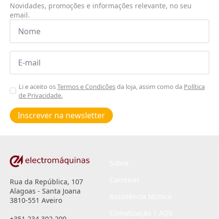
Novidades, promoções e informações relevante, no seu
email.
Nome
*
Email
*
Aceitar
Li e aceito os
Termos e Condições
da loja, assim como da
Política
de Privacidade.
Poiticas
de
Inscrever na newsletter
privacidade
*
Sobre
Carreiras
Rua da República, 107
Alagoas - Santa Joana
Assistência técnica
3810-551 Aveiro
Climatização | AQS
+351 234 302 200