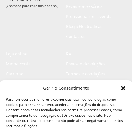
(Chamada para rede fixa nacional)
Peças e acessórios
Profissionais e revenda
Blog #Electrodicas
Contactos
Loja online
RAL
Minha conta
Envios e devoluções
Carrinho
Termos e condições
Checkout
Politica de privacidade
Gerir o Consentimento
Profissionais
Livro de reclamações
Para fornecer as melhores experiências, usamos tecnologias como
Livro de elogios
cookies para armazenar e/ou aceder a informações do dispositivo.
Consentir com essas tecnologias nos permitirá processar dados, como
comportamento de navegação ou IDs exclusivos neste site. Não
consentir ou retirar o consentimento pode afetar negativamante certos
recursos e funções.