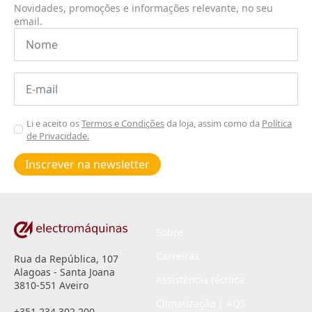
Novidades, promoções e informações relevante, no seu
email.
Nome
*
Email
*
Aceitar
Li e aceito os
Termos e Condições
da loja, assim como da
Política
de Privacidade.
Poiticas
de
Inscrever na newsletter
privacidade
*
Sobre
Carreiras
Rua da República, 107
Alagoas - Santa Joana
Assistência técnica
3810-551 Aveiro
Climatização | AQS
+351 234 302 200