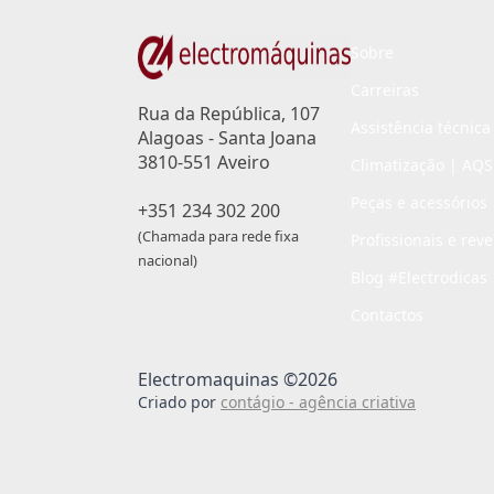
Sobre
Carreiras
Rua da República, 107
Assistência técnica
Alagoas - Santa Joana
3810-551 Aveiro
Climatização | AQS
Peças e acessórios
+351 234 302 200
(Chamada para rede fixa
Profissionais e rev
nacional)
Blog #Electrodicas
Contactos
Electromaquinas ©2026
Criado por
contágio - agência criativa