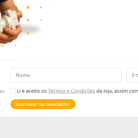
Nome
Emai
*
*
Aceitar
Li e aceito os
Termos e Condições
da loja, assim c
seu
Poiticas
de
Inscrever na newsletter
privacidade
*