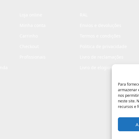
Loja online
RAL
Minha conta
Envios e devoluções
Carrinho
Termos e condições
Checkout
Politica de privacidade
Profissionais
Livro de reclamações
enda
Livro de elogios
Para fornec
armazenar e
nos permiti
neste site.
recursos e 
A