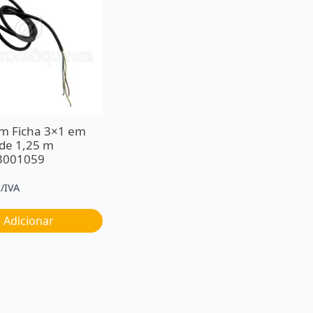
m Ficha 3×1 em
 de 1,25 m
3001059
c/IVA
Adicionar