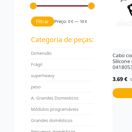
Preço mínimo
Preço máximo
Filtrar
Preço:
—
0 €
10 €
Categoria de peças:
Dimensão
Cabo co
Silicone
Frágil
041805
superheavy
3.69
€
peso
A. Grandes Domesticos
Módulos programáveis
Grandes domésticos
Pequenos domésticos