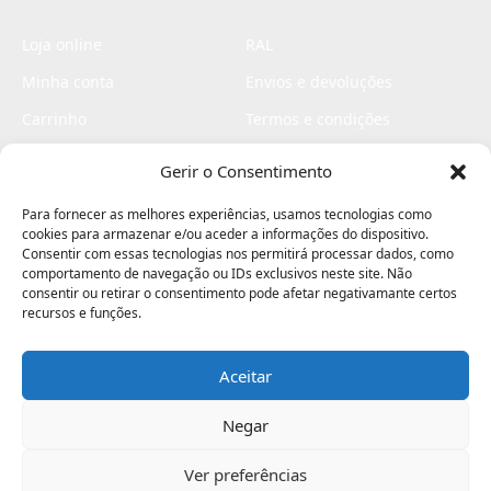
Loja online
RAL
Minha conta
Envios e devoluções
Carrinho
Termos e condições
Checkout
Politica de privacidade
Gerir o Consentimento
Profissionais
Livro de reclamações
Para fornecer as melhores experiências, usamos tecnologias como
Livro de elogios
cookies para armazenar e/ou aceder a informações do dispositivo.
Consentir com essas tecnologias nos permitirá processar dados, como
comportamento de navegação ou IDs exclusivos neste site. Não
consentir ou retirar o consentimento pode afetar negativamante certos
recursos e funções.
Aceitar
Electromaquinas ©2026
Criado por
contágio - agência criativa
Negar
Ver preferências