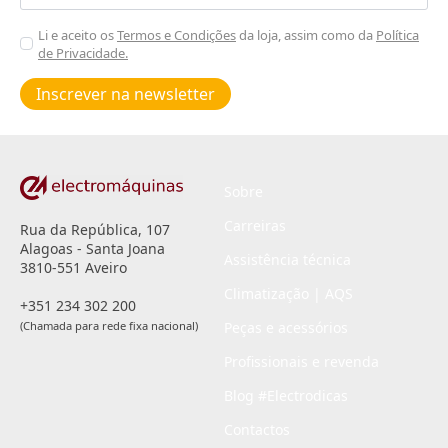
Aceitar
Li e aceito os
Termos e Condições
da loja, assim como da
Política
de Privacidade.
Poiticas
de
Inscrever na newsletter
privacidade
*
Sobre
Carreiras
Rua da República, 107
Alagoas - Santa Joana
Assistência técnica
3810-551 Aveiro
Climatização | AQS
+351 234 302 200
(Chamada para rede fixa nacional)
Peças e acessórios
Profissionais e revenda
Blog #Electrodicas
Contactos