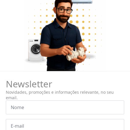
Newsletter
Novidades, promoções e informações relevante, no seu
email.
Nome
*
Email
*