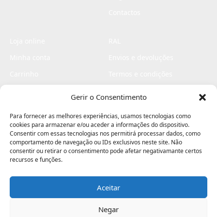
Contactos
Loja online
RAL
Minha conta
Envios e devoluções
Carrinho
Termos e condições
Checkout
Politica de privacidade
Gerir o Consentimento
Profissionais
Livro de reclamações
Para fornecer as melhores experiências, usamos tecnologias como
Livro de elogios
cookies para armazenar e/ou aceder a informações do dispositivo.
Consentir com essas tecnologias nos permitirá processar dados, como
comportamento de navegação ou IDs exclusivos neste site. Não
consentir ou retirar o consentimento pode afetar negativamante certos
recursos e funções.
Aceitar
Electromaquinas ©2026
Criado por
contágio - agência criativa
Negar