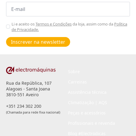
Email
*
Aceitar
Li e aceito os
Termos e Condições
da loja, assim como da
Política
de Privacidade.
Poiticas
de
Inscrever na newsletter
privacidade
*
Sobre
Carreiras
Rua da República, 107
Alagoas - Santa Joana
Assistência técnica
3810-551 Aveiro
Climatização | AQS
+351 234 302 200
(Chamada para rede fixa nacional)
Peças e acessórios
Profissionais e revenda
Blog #Electrodicas