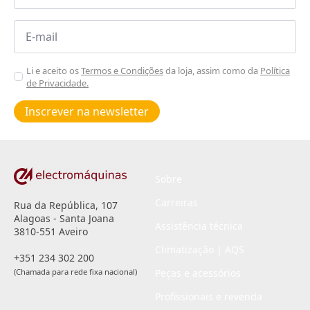
Email
*
Aceitar
Li e aceito os
Termos e Condições
da loja, assim como da
Política
de Privacidade.
Poiticas
de
Inscrever na newsletter
privacidade
*
Sobre
Carreiras
Rua da República, 107
Alagoas - Santa Joana
Assistência técnica
3810-551 Aveiro
Climatização | AQS
+351 234 302 200
(Chamada para rede fixa nacional)
Peças e acessórios
Profissionais e revenda