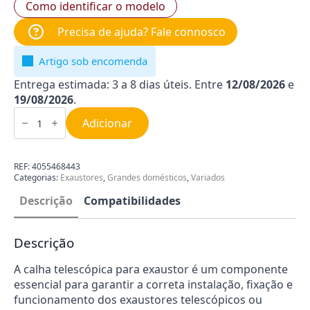
Como identificar o modelo
Precisa de ajuda? Fale connosco
Artigo sob encomenda
Entrega estimada: 3 a 8 dias úteis. Entre
12/08/2026
e
19/08/2026
.
Quantidade
de
Adicionar
Calha
Telescópica
para
Exaustor
REF:
4055468443
AEG
Categorias:
Exaustores
,
Grandes domésticos
,
Variados
4055468443
Descrição
Compatibilidades
Descrição
A calha telescópica para exaustor é um componente
essencial para garantir a correta instalação, fixação e
funcionamento dos exaustores telescópicos ou