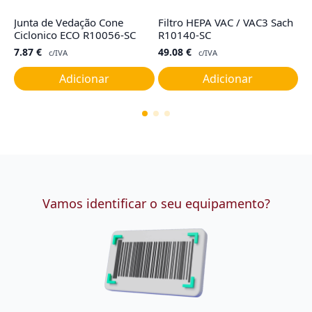
Junta de Vedação Cone
Filtro HEPA VAC / VAC3 Sach
F
Ciclonico ECO R10056-SC
R10140-SC
G
7.87
€
49.08
€
4
c/IVA
c/IVA
Adicionar
Adicionar
Vamos identificar o seu equipamento?