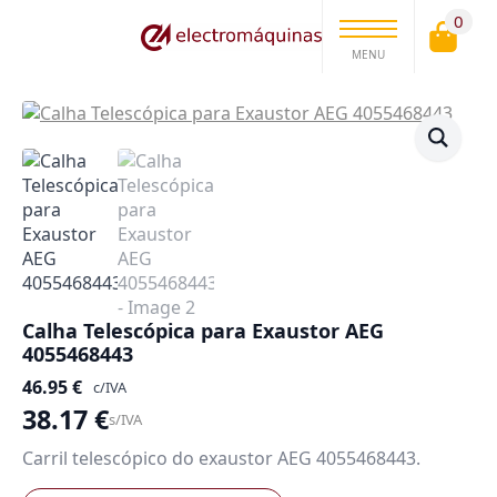
0
MENU
Calha Telescópica para Exaustor AEG
4055468443
46.95
€
c/IVA
38.17
€
s/IVA
Carril telescópico do exaustor AEG 4055468443.