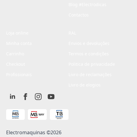
Blog #Electrodicas
Contactos
Loja online
RAL
Minha conta
Envios e devoluções
Carrinho
Termos e condições
Checkout
Politica de privacidade
Profissionais
Livro de reclamações
Livro de elogios
Electromaquinas ©2026