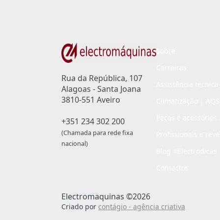
Sobre
Carreiras
Rua da República, 107
Assistência técnica
Alagoas - Santa Joana
3810-551 Aveiro
Climatização | AQS
Peças e acessórios
+351 234 302 200
(Chamada para rede fixa
Profissionais e rev
nacional)
Blog #Electrodicas
Contactos
Electromaquinas ©2026
Criado por
contágio - agência criativa