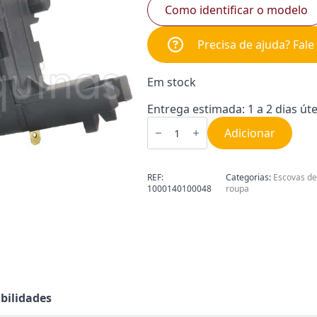
Como identificar o modelo
Precisa de ajuda? Fal
Em stock
Entrega estimada: 1 a 2 dias úte
Quantidade
de
Adicionar
Escovas
de
Carvão
com
REF:
Categorias:
Escovas de
Suporte
1000140100048
roupa
de
5x14mm
1000140100048
bilidades