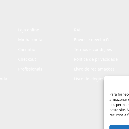
Loja online
RAL
Minha conta
Envios e devoluções
Carrinho
Termos e condições
Checkout
Politica de privacidade
Profissionais
Livro de reclamações
enda
Livro de elogios
Para fornec
armazenar e
nos permiti
neste site.
recursos e 