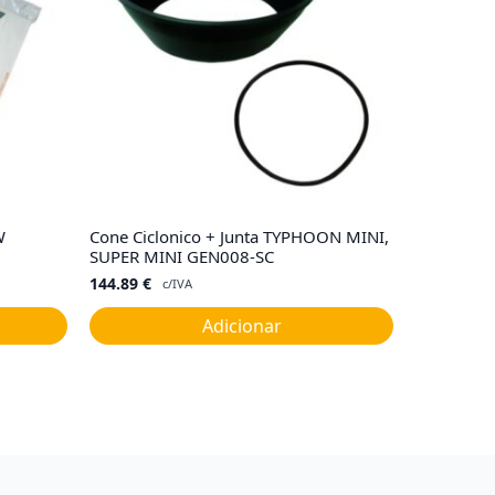
W
Cone Ciclonico + Junta TYPHOON MINI,
SUPER MINI GEN008-SC
144.89
€
c/IVA
Adicionar