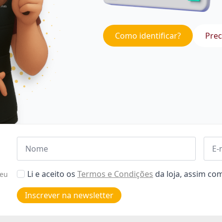
Como identificar?
Prec
Nome
Emai
*
*
Aceitar
Li e aceito os
Termos e Condições
da loja, assim c
seu
Poiticas
de
Inscrever na newsletter
privacidade
*