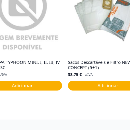
PA TYPHOON MINI, I, II, III, IV
Sacos Descartáveis e Filtro NE
-SC
CONCEPT (5+1)
38.75
€
c/IVA
c/IVA
Adicionar
Adicionar