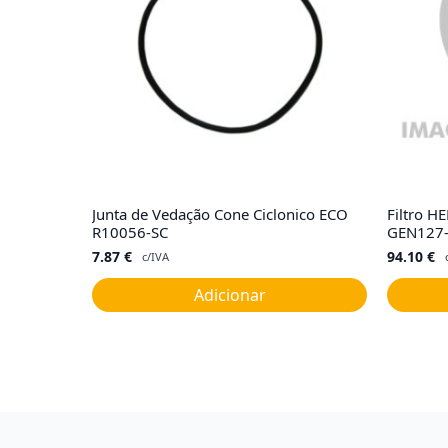
Junta de Vedação Cone Ciclonico ECO
Filtro HE
R10056-SC
GEN127
7.87
€
94.10
€
c/IVA
Adicionar