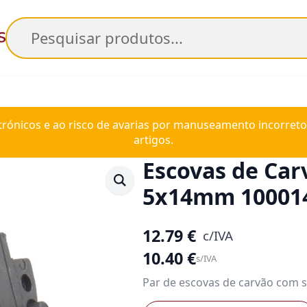
Pesquisar
trónicos e ao risco de avarias por manuseamento incorreto
artigos.
Escovas de Car
5x14mm 10001
12.79
€
c/IVA
10.40
€
s/IVA
Par de escovas de carvão com 