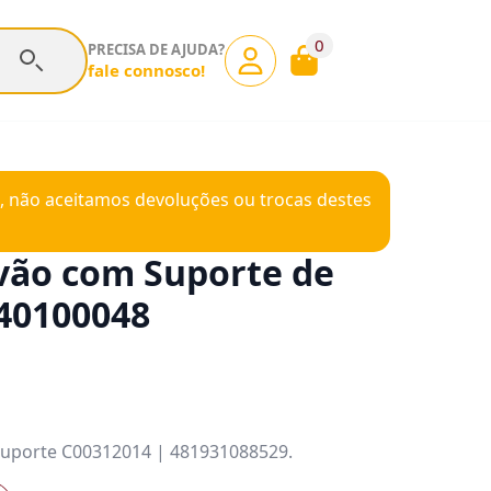
0
PRECISA DE AJUDA?
fale connosco!
, não aceitamos devoluções ou trocas destes
vão com Suporte de
40100048
suporte C00312014 | 481931088529.