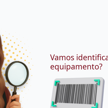
Vamos identific
equipamento?