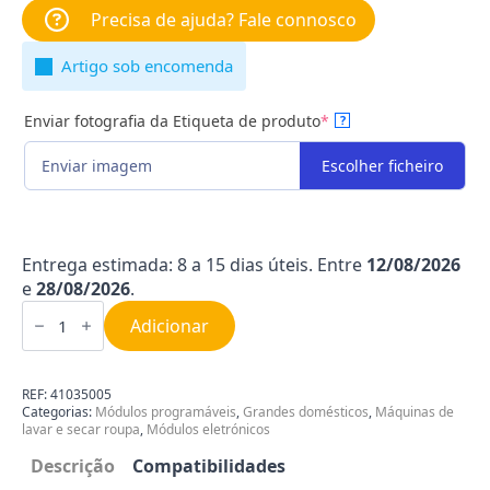
Precisa de ajuda? Fale connosco
Artigo sob encomenda
Enviar fotografia da Etiqueta de produto
*
?
Enviar imagem
Escolher ficheiro
Entrega estimada: 8 a 15 dias úteis. Entre
12/08/2026
e
28/08/2026
.
Quantidade
de
Adicionar
Módulo
de
Comandos
Candy
REF:
41035005
|
Categorias:
Módulos programáveis
,
Grandes domésticos
,
Máquinas de
Hoover
lavar e secar roupa
,
Módulos eletrónicos
41041466
Descrição
Compatibilidades