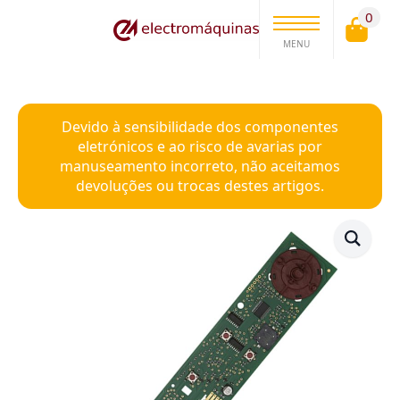
0
MENU
Devido à sensibilidade dos componentes
eletrónicos e ao risco de avarias por
manuseamento incorreto, não aceitamos
devoluções ou trocas destes artigos.