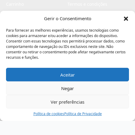
Carrinho
Termos e condições
Checkout
Politica de privacidade
Gerir o Consentimento
Profissionais
Livro de reclamações
Para fornecer as melhores experiências, usamos tecnologias como
Livro de elogios
cookies para armazenar e/ou aceder a informações do dispositivo.
Consentir com essas tecnologias nos permitirá processar dados, como
comportamento de navegação ou IDs exclusivos neste site. Não
consentir ou retirar o consentimento pode afetar negativamante certos
recursos e funções.
Aceitar
Electromaquinas ©2026
Criado por
contágio - agência criativa
Negar
Ver preferências
Procurar
Política de cookies
Assistência
Política de Privacidade
Ajuda
Minha Conta
Passo
de