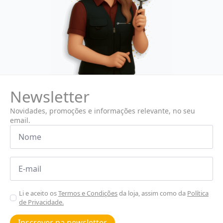
Newsletter
Novidades, promoções e informações relevante, no seu
email.
Nome
*
Email
*
Aceitar
Li e aceito os
Termos e Condições
da loja, assim como da
Política
de Privacidade.
Poiticas
de
Inscrever na newsletter