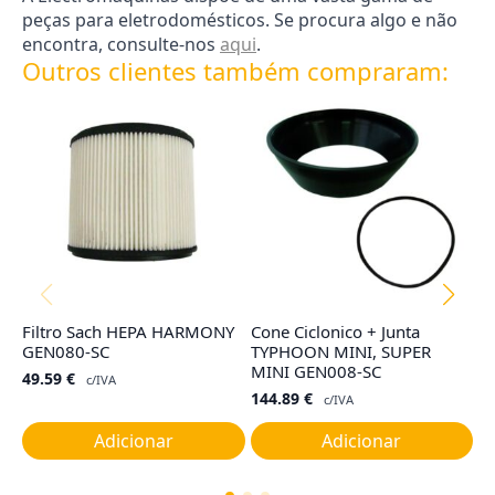
peças para eletrodomésticos. Se procura algo e não
encontra, consulte-nos
aqui
.
Outros clientes também compraram:
Filtro Sach HEPA HARMONY
Cone Ciclonico + Junta
F
GEN080-SC
TYPHOON MINI, SUPER
I,
MINI GEN008-SC
49.59
€
9
c/IVA
144.89
€
c/IVA
Adicionar
Adicionar