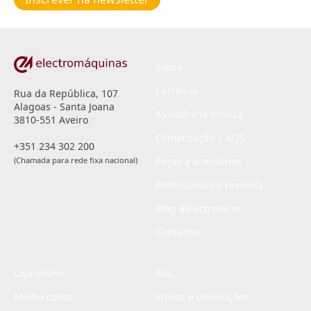
privacidade
*
Sobre
Carreiras
Rua da República, 107
Alagoas - Santa Joana
Assistência técnica
3810-551 Aveiro
Climatização | AQS
+351 234 302 200
(Chamada para rede fixa nacional)
Peças e acessórios
Profissionais e revenda
Blog #Electrodicas
Contactos
Loja online
RAL
Minha conta
Envios e devoluções