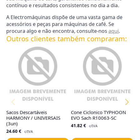
contínuo e resultados consistentes no dia a dia.
A Electromáquinas dispõe de uma vasta gama de
acessórios e peças para máquinas de café. Se
procura algo e não encontra, consulte-nos
aqui
.
Outros clientes também compraram:
Sacos Descartáveis
Cone Ciclonico TYPHOON
Fi
HARMONY / UNIVERSAIS
EVO Sach R10063-SC
R
(3un)
41.82
€
2
c/IVA
24.60
€
c/IVA