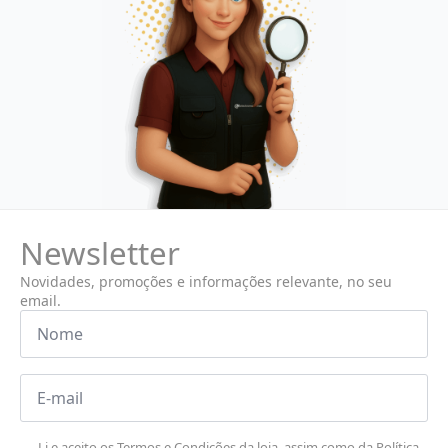
Newsletter
Novidades, promoções e informações relevante, no seu
email.
Nome
*
Email
*
Li e aceito os
Termos e Condições
da loja, assim como da
Política