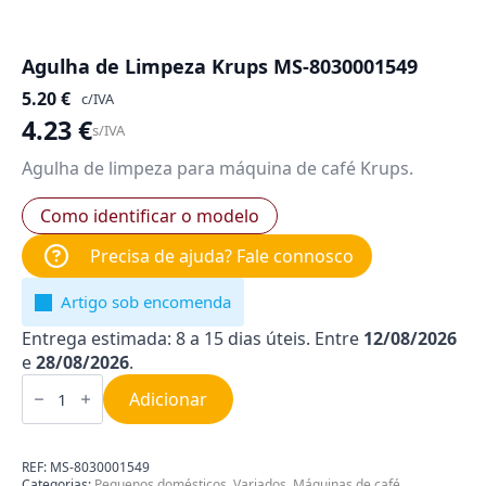
Agulha de Limpeza Krups MS-8030001549
5.20
€
c/IVA
4.23
€
s/IVA
Agulha de limpeza para máquina de café Krups.
Como identificar o modelo
Precisa de ajuda? Fale connosco
Artigo sob encomenda
Entrega estimada: 8 a 15 dias úteis. Entre
12/08/2026
e
28/08/2026
.
Quantidade
de
Adicionar
Agulha
de
Limpeza
Krups
REF:
MS-8030001549
MS-
Categorias:
Pequenos domésticos
,
Variados
,
Máquinas de café