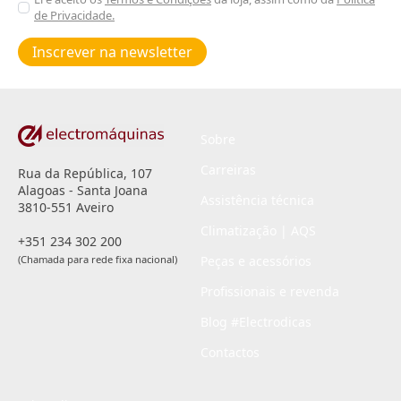
Aceitar
de Privacidade.
Poiticas
de
Inscrever na newsletter
privacidade
*
Sobre
Carreiras
Rua da República, 107
Alagoas - Santa Joana
Assistência técnica
3810-551 Aveiro
Climatização | AQS
+351 234 302 200
(Chamada para rede fixa nacional)
Peças e acessórios
Profissionais e revenda
Blog #Electrodicas
Contactos