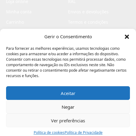
Loja online
RAL
Minha conta
Envios e devoluções
Carrinho
Termos e condições
Checkout
Politica de privacidade
Gerir o Consentimento
Profissionais
Livro de reclamações
Para fornecer as melhores experiências, usamos tecnologias como
Livro de elogios
cookies para armazenar e/ou aceder a informações do dispositivo.
Consentir com essas tecnologias nos permitirá processar dados, como
comportamento de navegação ou IDs exclusivos neste site. Não
consentir ou retirar o consentimento pode afetar negativamante certos
recursos e funções.
Aceitar
Electromaquinas ©2026
Criado por
contágio - agência criativa
Negar
Ver preferências
Procurar
Política de cookies
Assistência
Política de Privacidade
Ajuda
Minha Conta