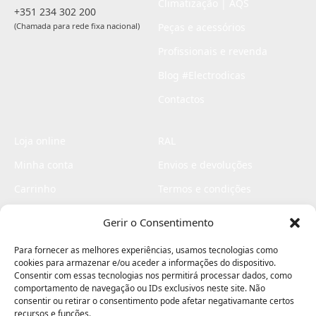
Climatização | AQS
+351 234 302 200
(Chamada para rede fixa nacional)
Peças e acessórios
Profissionais e revenda
Blog #Electrodicas
Contactos
Loja online
RAL
Minha conta
Envios e devoluções
Carrinho
Termos e condições
Checkout
Politica de privacidade
Gerir o Consentimento
Profissionais
Livro de reclamações
Para fornecer as melhores experiências, usamos tecnologias como
Livro de elogios
cookies para armazenar e/ou aceder a informações do dispositivo.
Consentir com essas tecnologias nos permitirá processar dados, como
comportamento de navegação ou IDs exclusivos neste site. Não
consentir ou retirar o consentimento pode afetar negativamante certos
recursos e funções.