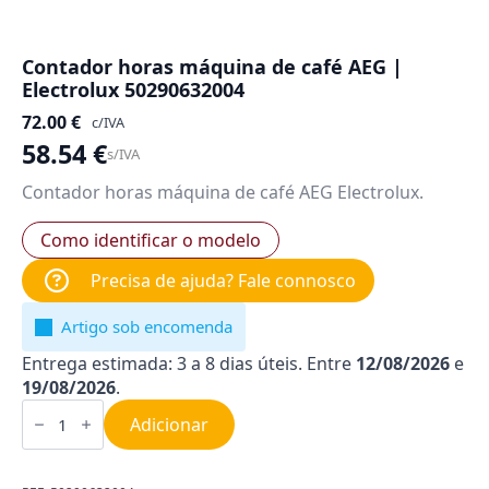
Contador horas máquina de café AEG |
Electrolux 50290632004
72.00
€
c/IVA
58.54
€
s/IVA
Contador horas máquina de café AEG Electrolux.
Como identificar o modelo
Precisa de ajuda? Fale connosco
Artigo sob encomenda
Entrega estimada: 3 a 8 dias úteis. Entre
12/08/2026
e
19/08/2026
.
Quantidade
de
Adicionar
Contador
horas
máquina
de