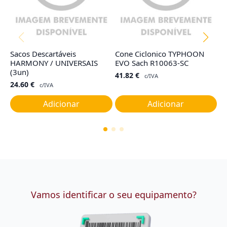
Sacos Descartáveis
Cone Ciclonico TYPHOON
Fi
HARMONY / UNIVERSAIS
EVO Sach R10063-SC
R
(3un)
41.82
€
4
c/IVA
24.60
€
c/IVA
Adicionar
Adicionar
Vamos identificar o seu equipamento?