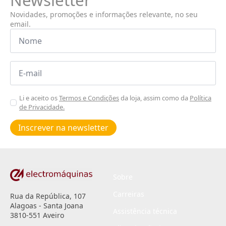
Newsletter
Novidades, promoções e informações relevante, no seu
email.
Nome
*
Email
*
Aceitar
Li e aceito os
Termos e Condições
da loja, assim como da
Política
de Privacidade.
Poiticas
de
Inscrever na newsletter
privacidade
*
Sobre
Carreiras
Rua da República, 107
Alagoas - Santa Joana
Assistência técnica
3810-551 Aveiro