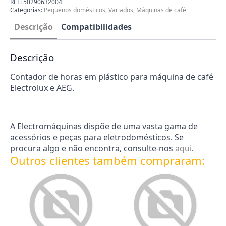
REF:
50290632004
café
Categorias:
Pequenos domésticos
,
Variados
,
Máquinas de café
AEG
|
Descrição
Compatibilidades
Electrolux
50290632004
Descrição
Contador de horas em plástico para máquina de café
Electrolux e AEG.
A Electromáquinas dispõe de uma vasta gama de
acessórios e peças para eletrodomésticos. Se
procura algo e não encontra, consulte-nos
aqui
.
Outros clientes também compraram: