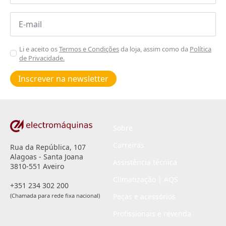
Email
*
Aceitar
Li e aceito os
Termos e Condições
da loja, assim como da
Política
de Privacidade.
Poiticas
de
Inscrever na newsletter
privacidade
*
Sobre
Carreiras
Rua da República, 107
Alagoas - Santa Joana
Assistência técnica
3810-551 Aveiro
Climatização | AQS
+351 234 302 200
(Chamada para rede fixa nacional)
Peças e acessórios
Profissionais e revenda