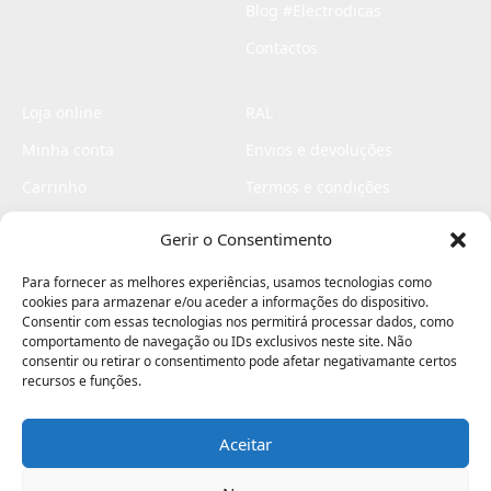
Blog #Electrodicas
Contactos
Loja online
RAL
Minha conta
Envios e devoluções
Carrinho
Termos e condições
Checkout
Politica de privacidade
Gerir o Consentimento
Profissionais
Livro de reclamações
Para fornecer as melhores experiências, usamos tecnologias como
Livro de elogios
cookies para armazenar e/ou aceder a informações do dispositivo.
Consentir com essas tecnologias nos permitirá processar dados, como
comportamento de navegação ou IDs exclusivos neste site. Não
consentir ou retirar o consentimento pode afetar negativamante certos
recursos e funções.
Aceitar
Electromaquinas ©2026