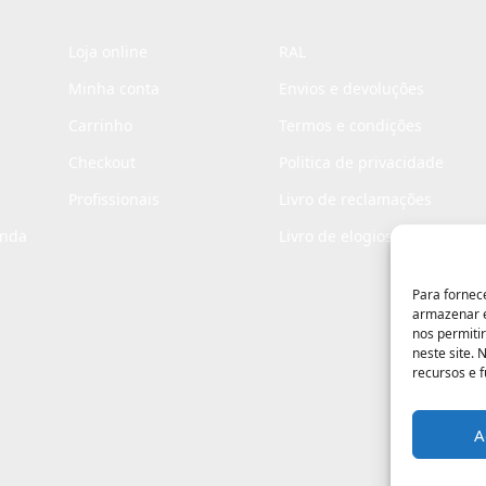
Loja online
RAL
Minha conta
Envios e devoluções
Carrinho
Termos e condições
Checkout
Politica de privacidade
Profissionais
Livro de reclamações
enda
Livro de elogios
Para fornec
armazenar e
nos permiti
neste site.
recursos e 
A