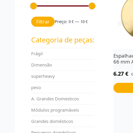
Preço mínimo
Preço máximo
Filtrar
Preço:
—
0 €
10 €
Categoria de peças:
Frágil
Espalha
66 mm 
Dimensão
6.27
€
superheavy
peso
A. Grandes Domesticos
Módulos programáveis
Grandes domésticos
Pequenos domésticos