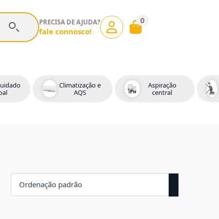
0
PRECISA DE AJUDA?
fale connosco!
cuidado
Climatização e
Aspiração
oal
AQS
central