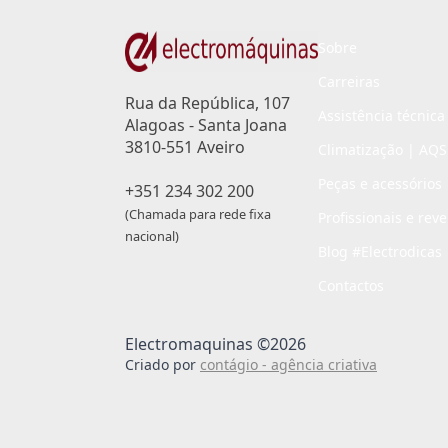
Sobre
Carreiras
Rua da República, 107
Assistência técnica
Alagoas - Santa Joana
3810-551 Aveiro
Climatização | AQS
Peças e acessórios
+351 234 302 200
(Chamada para rede fixa
Profissionais e rev
nacional)
Blog #Electrodicas
Contactos
Electromaquinas ©2026
Criado por
contágio - agência criativa