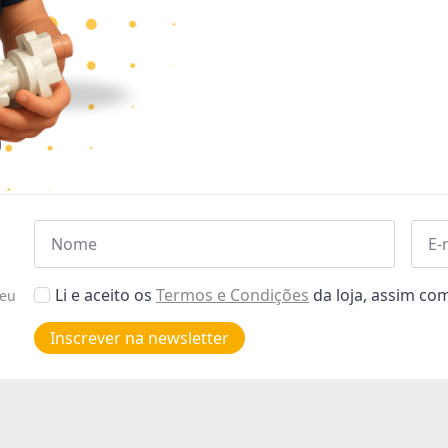
Nome
Emai
*
*
Aceitar
Li e aceito os
Termos e Condições
da loja, assim c
seu
Poiticas
de
Inscrever na newsletter
privacidade
*