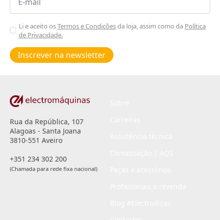
*
Aceitar
Li e aceito os
Termos e Condições
da loja, assim como da
Política
de Privacidade.
Poiticas
de
Inscrever na newsletter
privacidade
*
Sobre
Carreiras
Rua da República, 107
Alagoas - Santa Joana
Assistência técnica
3810-551 Aveiro
Climatização | AQS
+351 234 302 200
(Chamada para rede fixa nacional)
Peças e acessórios
Profissionais e revenda
Blog #Electrodicas
Contactos