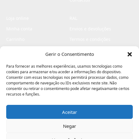
Loja online
RAL
Minha conta
Envios e devoluções
Carrinho
Termos e condições
Checkout
Politica de privacidade
Gerir o Consentimento
Profissionais
Livro de reclamações
Para fornecer as melhores experiências, usamos tecnologias como
Livro de elogios
cookies para armazenar e/ou aceder a informações do dispositivo.
Consentir com essas tecnologias nos permitirá processar dados, como
comportamento de navegação ou IDs exclusivos neste site. Não
consentir ou retirar o consentimento pode afetar negativamante certos
recursos e funções.
Aceitar
Electromaquinas ©2026
Criado por
contágio - agência criativa
Negar