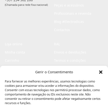
(Chamada para rede fixa nacional)
Peças e acessórios
Profissionais e revenda
Blog #Electrodicas
Contactos
Loja online
RAL
Minha conta
Envios e devoluções
Carrinho
Termos e condições
Checkout
Politica de privacidade
Gerir o Consentimento
Profissionais
Livro de reclamações
Para fornecer as melhores experiências, usamos tecnologias como
Livro de elogios
cookies para armazenar e/ou aceder a informações do dispositivo.
Consentir com essas tecnologias nos permitirá processar dados, como
comportamento de navegação ou IDs exclusivos neste site. Não
consentir ou retirar o consentimento pode afetar negativamante certos
recursos e funções.