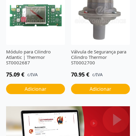
Módulo para Cilindro
Válvula de Segurança para
Atlantic | Thermor
Cilindro Thermor
ST0002687
ST0002700
75.09
€
70.95
€
c/IVA
c/IVA
Adicionar
Adicionar