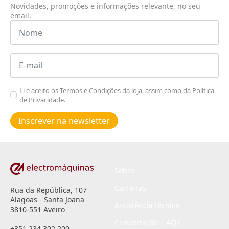
Novidades, promoções e informações relevante, no seu
email.
Nome
*
Email
*
Aceitar
Li e aceito os
Termos e Condições
da loja, assim como da
Política
de Privacidade.
Poiticas
de
Inscrever na newsletter
privacidade
*
Sobre
Carreiras
Rua da República, 107
Alagoas - Santa Joana
Assistência técnica
3810-551 Aveiro
Climatização | AQS
+351 234 302 200