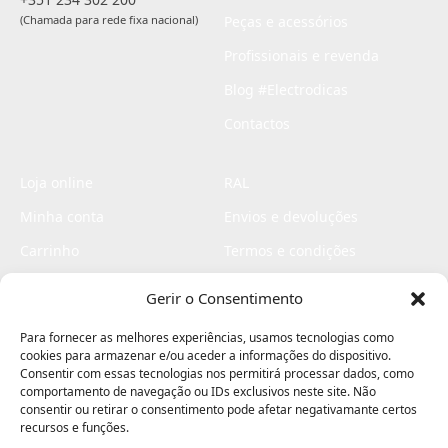
(Chamada para rede fixa nacional)
Peças e acessórios
Profissionais e revenda
Blog #Electrodicas
Contactos
Loja online
RAL
Minha conta
Envios e devoluções
Carrinho
Termos e condições
Checkout
Politica de privacidade
Gerir o Consentimento
Profissionais
Livro de reclamações
Para fornecer as melhores experiências, usamos tecnologias como
Livro de elogios
cookies para armazenar e/ou aceder a informações do dispositivo.
Consentir com essas tecnologias nos permitirá processar dados, como
comportamento de navegação ou IDs exclusivos neste site. Não
consentir ou retirar o consentimento pode afetar negativamante certos
recursos e funções.